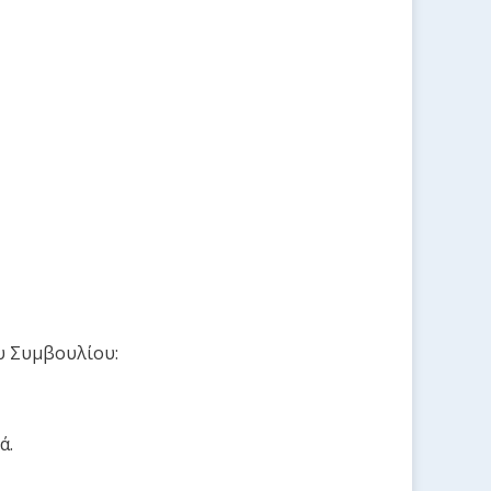
υ Συμβουλίου:
ά.