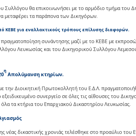
ου Συλλόγου θα επικοινωνήσει με το αρμόδιο τμήμα του 
να μεταφέρει τα παράπονα των Δικηγόρων.
ό ΚΕΒΕ για εναλλακτικούς τρόπους επίλυσης διαφορών.
 πραγματοποίηση συνάντησης μαζί με το ΚΕΒΕ με εκπροσ
λλόγου Λευκωσίας και του Δικηγορικού Συλλόγου Λεμεσού
η
20
Απολύμανση κτηρίων.
με την Διοικητική Πρωτοκολλητή του Ε.Δ.Λ. πραγματοποιή
εξειδικευμένο συνεργείο σε όλες τις αίθουσες του Δικηγ
 όλα τα κτήρια του Επαρχιακού Δικαστηρίου Λευκωσίας.
γιασμός
ης νέας δικαστικής χρονιάς τελέσθηκε στο προαύλιο του 