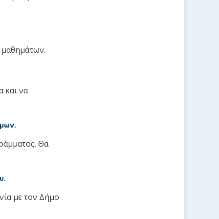
ν μαθημάτων.
 και να
μων.
ράμματος. Θα
υ.
νία με τον Δήμο