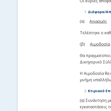
Οι κύριες αποφά
Διάφορα/Απ
(α)
Αγιασμός
Τελέστηκε ο καθ
(β)
Αιμοδοσία
Θα πραγματοποιη
Δικηγορικό Σύλλ
Η Αιμοδοσία θα 
μνήμη υπαλλήλω
Κτιριακό Επ
(α) Συνάντηση μ
εγκαταστάσεις τ