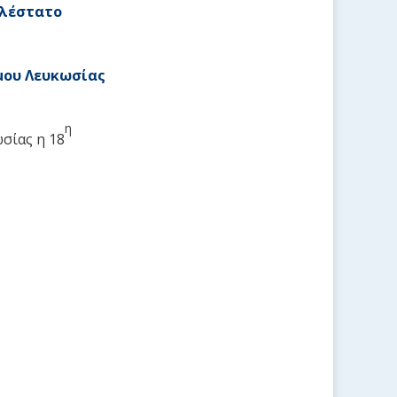
λέστατο
μου Λευκωσίας
η
σίας η 18