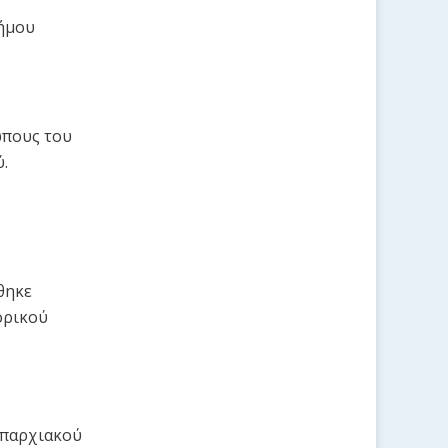
Δήμου
ώπους του
.
θηκε
ορικού
Επαρχιακού