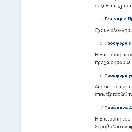
αυξηθεί η χρήσ
Σεμινάριο Π
Έχουν ολοκληρω
Προσφορά 
Η Επιτροπή απο
προχωρήσουμε μ
Προσφορά γ
Αποφασίστηκε π
επανεξετασθεί τ
Παράπονα Δι
Η Επιτροπή του
Στροβόλου αναφο