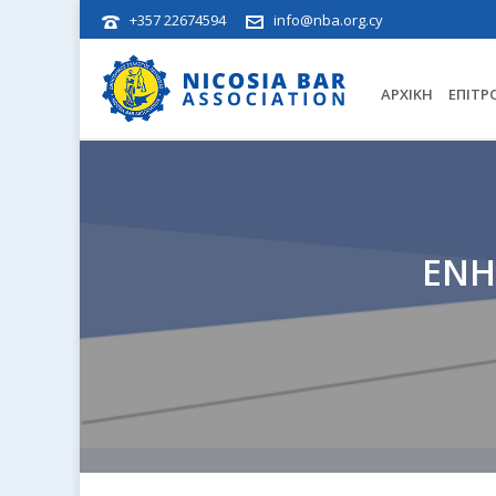
+357 22674594
info@nba.org.cy
ΑΡΧΙΚΉ
ΕΠΙΤΡ
ΕΝΗ