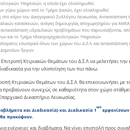
ολογικών Υπηρεσιών, η οποία έχει ολοκληρωθεί.
ων γύρω χώρων από το Τμήμα Δασών, έχει ολοκληρωθεί.
ς στο κτίριο του Δικηγορικού Συλλόγου Λευκωσίας. Αντικατάσταση
 παλαιών κατασκευών, ανάγκη δημιουργίας αποχωρητηρίου για ΑΜΕΑ
 αντικατάσταση υδραυλικών προβλημάτων που παρουσιάζονται, απ
ων και το Τμήμα Ηλεκτρομηχανολογικών Υπηρεσιών
ατίσματος εσωτερικά όλων των χώρων του Δ.Σ.Λ. και αντικατάστασ
 Δημοσίων Έργων.
Επιτροπή Κτιριακών Θεμάτων του Δ.Σ.Λ να μελετήσει την 
διαδικασία για την υλοποίηση των πιο πάνω.
ροπή Κτιριακών Θεμάτων του Δ.Σ.Λ. θα επικοινωνήσει με 
να προβαίνουν συνεχώς σε καθαριότητα στον χώρο στάθμ
Επαρχιακό Δικαστήριο Λευκωσίας.
ων
οβλήματα και Διαδικασία) και Διαδικασία 1
εμφανίσεων 
 θα προκύψουν.
για ενέργειες και διαβήματα. Να γίνει επιστολή προς συν