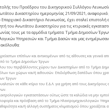
ιστολής του Προέδρου του Δικηγορικού Συλλόγου Λευκωσί
ωτάτου Δικαστηρίου ημερομηνίας 21/09/2021, αναφορικά 
Επαρχιακό Δικαστήριο Λευκωσίας, έχει σταλεί επιστολή 
ή του Ανωτάτου Δικαστηρίου για τις κτιριακές εγκαταστάσ
νωνίας τους με τα αρμόδια τμήματα: Τμήμα Δημοσίων Έργω
ογικών Υπηρεσιών και Τμήμα Δασών και μας ενημέρωσαν
 ακόλουθα:
ρείαστων επίπλων και αντικειμένων από τις αίθουσες και γενικά α
από το Τμήμα Δημοσίων Έργων
λου του περιβάλλοντος χώρου των Δικαστηρίων από το Τμήμα Δημ
όλων των χώρων και/ή αιθουσών. Επιδιόρθωση δαπέδων όπου χρει
ίων Έργων
υαλετών σε κάθε κτίριο του Ε.Δ.Λ. για χρήση από τους Δικηγόρους 
γων.
εκτρολογικών εγκαταστάσεων ούτως ώστε τα καλώδια να μην εμπο
λοφορία και πρόσβαση από το Τμήμα Ηλεκτρομηχανολογικών Υπηρ
αθαριότητα και/ή αλλαγή συστήματος κλιματισμού όπου χρειάζεται 