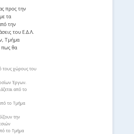
ας προς την
με τα
από την
εις του Ε.Δ.Λ.
ν, Τμήμα
 πως θα
πό τους χώρους του
οσίων Έργων.
άζεται από το
από το Τμήμα
δίζουν την
εσιών
από το Τμήμα