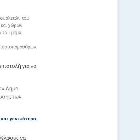
 τουαλετών του
 και χώρων
ό το Τμήμα
η πορτοπαραθύρων
επιστολή για να
τον Δήμο
ευσης των
και γενικότερα
αδέλφους να