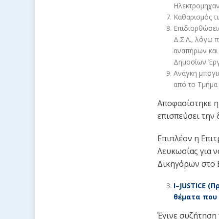
Ηλεκτρομηχαν
Καθαρισμός τ
Επιδιορθώσει
Δ.Σ.Λ., λόγω
αναπήρων και
Δημοσίων Έργ
Ανάγκη μπογι
από το Τμήμα
Αποφασίστηκε η 
επισπεύσει την 
Επιπλέον η Επιτ
Λευκωσίας για 
Δικηγόρων στο 
I
–
JUSTICE
(Πρ
θέματα που
Έγινε συζήτηση 