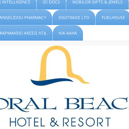
 INTELLIGENCE
IZI DOCS
NOBILOR GIFTS & JEWELS
ANGELIDOU PHARMACY
DIGITRADE LTD
FUELHOUSE
ΦΑΡΜΑΚΕΙΟ ΑΚΕΣΩ ΛΤΔ
KIA KAHA