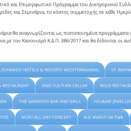
τικό και Επιμορφωτικό Πρόγραμμα του Δικηγορικού Συλλ
δες και Σεμινάρια, το κόστος συμμετοχής σε κάθε Ημερίδ
ινάρια θα αναγνωρίζονται ως πιστοποιημένα προγράμματα 
α με τον Κανονισμό Κ.Δ.Π. 386/2017 και θα δίδονται οι αν
LEONARDO HOTELS & RESORTS MEDITERRANEAN
ST. RAPH
A RESTAURANT
VINO CULTURA CELLAR
ROUS RESTAU
SPA
THE GARRISON BAR AND GRILL
YOU&ME JEWELLE
ΟΓΟΣ
IVORY ALL DAY CONCEPT
A.D. AVANTI Air Park