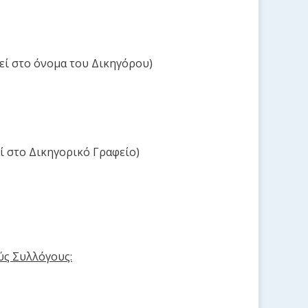
εί στο όνομα του Δικηγόρου)
ί στο Δικηγορικό Γραφείο)
ύς Συλλόγους: