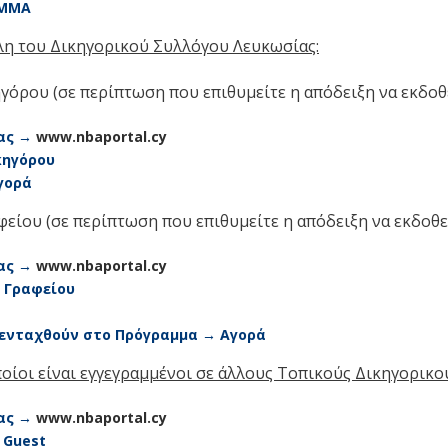
ΑΜΜΑ
έλη του Δικηγορικού Συλλόγου Λευκωσίας:
γόρου (σε περίπτωση που επιθυμείτε η απόδειξη να εκδοθ
ίας →
www.nbaportal.cy
κηγόρου
γορά
είου (σε περίπτωση που επιθυμείτε η απόδειξη να εκδοθε
ίας →
www.nbaportal.cy
 Γραφείου
 ενταχθούν στο Πρόγραμμα → Αγορά
ποίοι είναι εγγεγραμμένοι σε άλλους Τοπικούς Δικηγορικο
ίας →
www.nbaportal.cy
s Guest