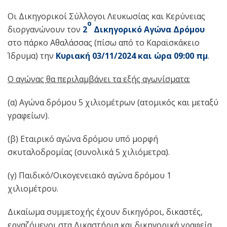
Oι Δικηγορικοί Σύλλογοι Λευκωσίας και Κερύνειας
ο
διοργανώνουν τον
2
Δικηγορικό Αγώνα Δρόμου
στο πάρκο Αθαλάσσας (πίσω από το Καραϊσκάκειο
Ίδρυμα) την
Κυριακή
03
/11/202
4
και ώρα 09:
0
0 πμ
.
Ο αγώνας θα περιλαμβάνει τα εξής αγωνίσματα:
(α) Αγώνα δρόμου 5 χιλιομέτρων (ατομικός και μεταξύ
γραφείων).
(β) Εταιρικό αγώνα δρόμου υπό μορφή
σκυταλοδρομίας (συνολικά 5 χιλιόμετρα).
(γ) Παιδικό/Οικογενειακό αγώνα δρόμου 1
χιλιομέτρου.
Δικαίωμα συμμετοχής έχουν δικηγόροι, δικαστές,
εργαζόμενοι στα Δικαστήρια και δικηγορικά γραφεία,