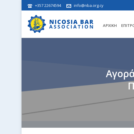
+357 22674594
info@nba.org.cy
ΑΡΧΙΚΉ
ΕΠΙΤΡ
Αγορά
Π