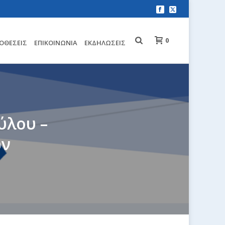
0
ΟΘΈΣΕΙΣ
EΠΙΚΟΙΝΩΝΊΑ
ΕΚΔΗΛΏΣΕΙΣ
ύλου –
ων