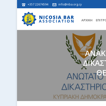
+357 22674594
info@nba.org.cy
ΑΡΧΙΚΉ
ΕΠΙΤΡ
ΑΝΑΚ
ΔΙΚΑΣ
ΘΕ