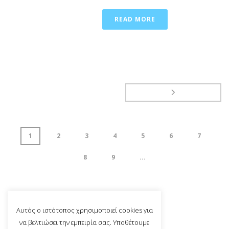
READ MORE
1
2
3
4
5
6
7
8
9
...
page
1
of
11
Αυτός ο ιστότοπος χρησιμοποιεί cookies για
να βελτιώσει την εμπειρία σας. Υποθέτουμε