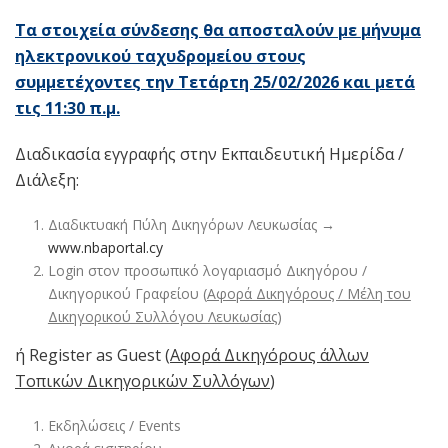
Τα στοιχεία σύνδεσης θα αποσταλούν με μήνυμα
ηλεκτρονικού ταχυδρομείου στους
συμμετέχοντες την Τετάρτη 25/02/2026 και μετά
τις 11:30 π.μ.
Διαδικασία εγγραφής στην Εκπαιδευτική Ημερίδα /
Διάλεξη:
Διαδικτυακή Πύλη Δικηγόρων Λευκωσίας →
www.nbaportal.cy
Login στον προσωπικό λογαριασμό Δικηγόρου /
Δικηγορικού Γραφείου (
Αφορά Δικηγόρους / Μέλη του
Δικηγορικού Συλλόγου Λευκωσίας
)
ή Register as Guest (
Αφορά Δικηγόρους άλλων
Τοπικών Δικηγορικών Συλλόγων
)
Εκδηλώσεις / Events