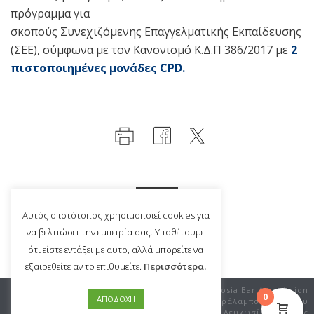
πρόγραμμα για
σκοπούς Συνεχιζόμενης Επαγγελματικής Εκπαίδευσης
(ΣΕΕ), σύμφωνα με τον Κανονισμό Κ.Δ.Π 386/2017 με
2
πιστοποιημένες μονάδες
CPD
.
Αυτός ο ιστότοπος χρησιμοποιεί cookies για
να βελτιώσει την εμπειρία σας. Υποθέτουμε
ότι είστε εντάξει με αυτό, αλλά μπορείτε να
εξαιρεθείτε αν το επιθυμείτε.
Περισσότερα.
©Copyright 2020 Nicosia Bar
Nicosia Bar Association
0
ΑΠΟΔΟΧΗ
Association |
Privacy Policy
|
Χαράλαμπου Μούσκου
Terms & Conditions
12,Λευκωσία – Κύπρος