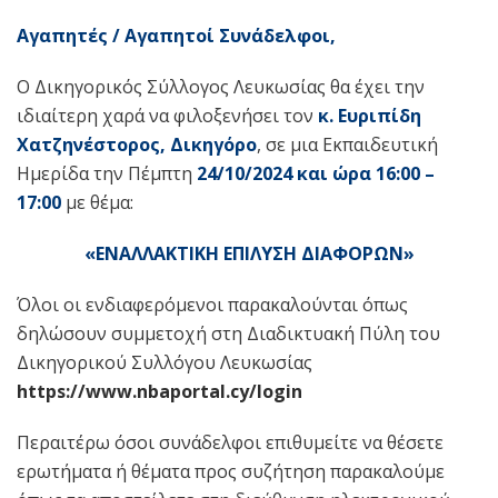
Αγαπητές / Αγαπητοί Συνάδελφοι,
Ο Δικηγορικός Σύλλογος Λευκωσίας θα έχει την
ιδιαίτερη χαρά να φιλοξενήσει τον
κ. Ευριπίδη
Χατζηνέστορος, Δικηγόρο
, σε μια Εκπαιδευτική
Ημερίδα την Πέμπτη
24
/
10
/2024 και ώρα 1
6
:
0
0 –
1
7
:
0
0
με θέμα:
«
ΕΝΑΛΛΑΚΤΙΚΗ ΕΠΙΛΥΣΗ ΔΙΑΦΟΡΩΝ
»
Όλοι οι ενδιαφερόμενοι παρακαλούνται όπως
δηλώσουν συμμετοχή στη Διαδικτυακή Πύλη του
Δικηγορικού Συλλόγου Λευκωσίας
https://www.nbaportal.cy/login
Περαιτέρω όσοι συνάδελφοι επιθυμείτε να θέσετε
ερωτήματα ή θέματα προς συζήτηση παρακαλούμε