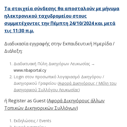
Τα στοιχεία σύνδεσης θα αποσταλούν με μήνυμα
ηλεκτρονικού ταχυδρομείου στους
συμμετέχοντες την Πέμπτη 24/10/2024 και μετά
τις 11:30 π.μ.
Διαδικασία εγγραφής στην Εκπαιδευτική Ημερίδα /
Διάλεξη:
Διαδικτυακή Πύλη Δικηγόρων Λευκωσίας →
www.nbaportal.cy
Login στον προσωπικό λογαριασμό Δικηγόρου /
Δικηγορικού Γραφείου (
Αφορά Δικηγόρους / Μέλη του
Δικηγορικού Συλλόγου Λευκωσίας
)
ή Register as Guest (
Αφορά Δικηγόρους άλλων
Τοπικών Δικηγορικών Συλλόγων
)
Εκδηλώσεις / Events