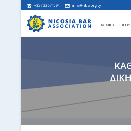
+357 22674594
info@nba.org.cy
ΑΡΧΙΚΉ
ΕΠΙΤΡ
ΚΑ
ΔΙΚ