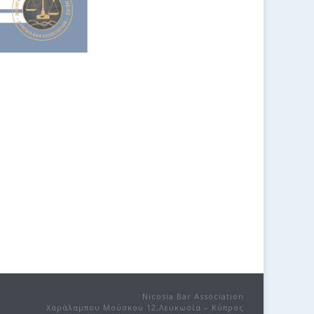
Nicosia Bar Association
Χαράλαμπου Μούσκου 12,Λευκωσία – Κύπρος