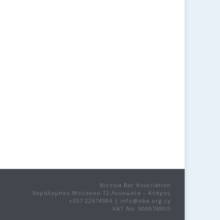
Nicosia Bar Association
Χαράλαμπου Μούσκου 12,Λευκωσία – Κύπρος
+357 22674594 | info@nba.org.cy
VAT No. 90007690O