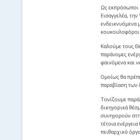
Ως εκπρόσωποι 
Εισαγγελέα, την
ενδεικνυόμενα μ
κουκουλοφόροι 
Καλούμε τους Θ
παράνομες ενέργ
φαινόμενα και ν
Ομοίως θα πρέπε
παραβίαση των δ
Τονίζουμε παράλ
δικηγορικά θέσμ
συνηγορούν στη
τέτοια ενέργεια
πειθαρχικό όργ