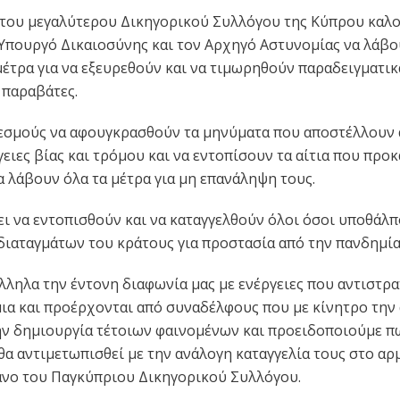
του μεγαλύτερου Δικηγορικού Συλλόγου της Κύπρου καλο
 Υπουργό Δικαιοσύνης και τον Αρχηγό Αστυνομίας να λάβο
έτρα για να εξευρεθούν και να τιμωρηθούν παραδειγματικ
παραβάτες.
εσμούς να αφουγκρασθούν τα μηνύματα που αποστέλλουν 
ειες βίας και τρόμου και να εντοπίσουν τα αίτια που προ
α λάβουν όλα τα μέτρα για μη επανάληψη τους.
ι να εντοπισθούν και να καταγγελθούν όλοι όσοι υποθάλπ
ιαταγμάτων του κράτους για προστασία από την πανδημία
ληλα την έντονη διαφωνία μας με ενέργειες που αντιστρα
ια και προέρχονται από συναδέλφους που με κίνητρο την
ν δημιουργία τέτοιων φαινομένων και προειδοποιούμε π
 θα αντιμετωπισθεί με την ανάλογη καταγγελία τους στο αρ
ανο του Παγκύπριου Δικηγορικού Συλλόγου.