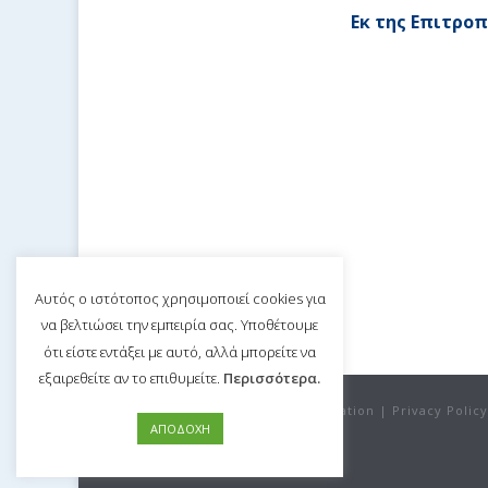
Εκ της Επιτρο
Αυτός ο ιστότοπος χρησιμοποιεί cookies για
να βελτιώσει την εμπειρία σας. Υποθέτουμε
ότι είστε εντάξει με αυτό, αλλά μπορείτε να
εξαιρεθείτε αν το επιθυμείτε.
Περισσότερα.
©Copyright 2020 Nicosia Bar Association |
Privacy Policy
ΑΠΟΔΟΧΗ
By eVenzia Technologies LTD