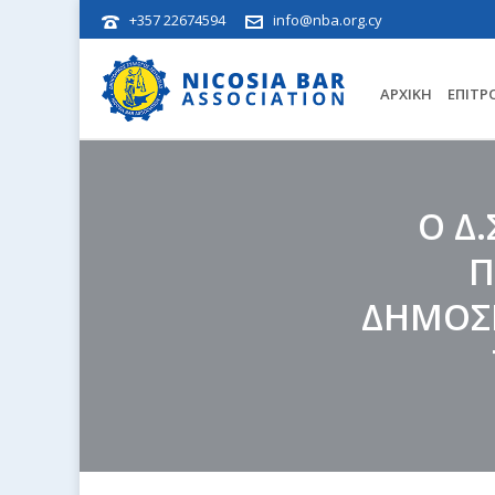
+357 22674594
info@nba.org.cy
ΑΡΧΙΚΉ
ΕΠΙΤΡ
Ο Δ.
Π
ΔΗΜΟΣ