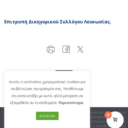
Επιτροπή Δικηγορικού Συλλόγου Λευκωσίας.
Αυτός ο ιστότοπος χρησιμοποιεί cookies για
να βελτιώσει την εμπειρία σας. Υποθέτουμε
ότι είστε εντάξει με αυτό, αλλά μπορείτε να
εξαιρεθείτε αν το επιθυμείτε.
Περισσότερα.
©Copyright 2020 Nicosia Bar
Nicosia Bar Association
0
ΑΠΟΔΟΧΗ
Association |
Privacy Policy
|
Χαράλαμπου Μούσκου
Terms & Conditions
12,Λευκωσία – Κύπρος
+357 22674594 | info@nba.org.cy