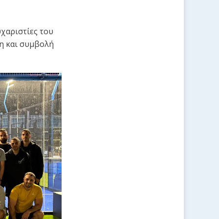
υχαριστίες του
η και συμβολή