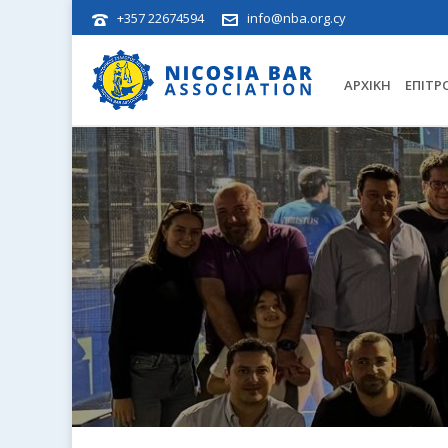
+357 22674594
info@nba.org.cy
ΑΡΧΙΚΉ
ΕΠΙΤΡ