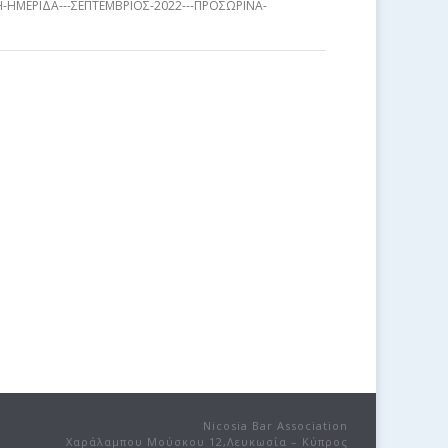
Η-ΗΜΕΡΙΔΑ---ΣΕΠΤΕΜΒΡΙΟΣ-2022---ΠΡΟΣΩΡΙΝΑ-
Nicosia Bar Association
Χαράλαμπου Μούσκου 12,Λευκωσία – Κύπρος