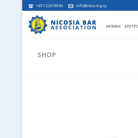
+357 22674594
info@nba.org.cy
ΑΡΧΙΚΉ
ΕΠΙΤΡ
SHOP