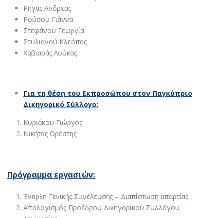
Ρήγας Ανδρέας
Ρούσου Γιάννα
Στεφάνου Γεωργία
Στυλιανού Κλεόπας
Χαβιαράς Λούκας
Για τη θέση του Εκπροσώπου στον Παγκύπριο
Δικηγορικό Σύλλογο:
Κυριάκου Γιώργος
Νικήτας Ορέστης
Πρόγραμμα εργασιών:
Έναρξη Γενικής Συνέλευσης – Διαπίστωση απαρτίας.
Απολογισμός Προέδρου Δικηγορικού Συλλόγου