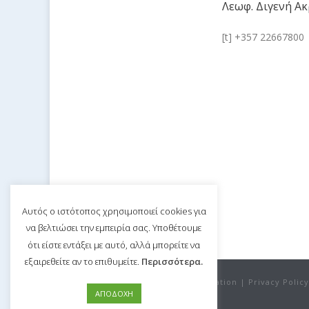
Λεωφ. Διγενή Ακ
[t] +357 22667800
Αυτός ο ιστότοπος χρησιμοποιεί cookies για
να βελτιώσει την εμπειρία σας. Υποθέτουμε
ότι είστε εντάξει με αυτό, αλλά μπορείτε να
εξαιρεθείτε αν το επιθυμείτε.
Περισσότερα.
©Copyright 2020 Nicosia Bar Association |
Privacy Policy
ΑΠΟΔΟΧΗ
By eVenzia Technologies LTD