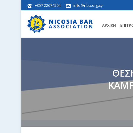
+357 22674594
info@nba.org.cy
ΑΡΧΙΚΉ
ΕΠΙΤΡ
ΘΕΣΗ
KAMP