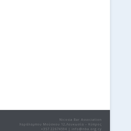
Nicosia Bar Association
Χαράλαμπου Μούσκου 12,Λευκωσία – Κύπρος
+357 22674594 | info@nba.org.cy